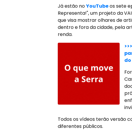
Já estão no
YouTube
os sete ep
Representa!", um projeto da VAI
que visa mostrar olhares de art
dentro e fora da cidade, pela 
renda.
>>
pa
do 
For
Cax
doc
pró
enf
inv
Todos os vídeos terão versão c
diferentes públicos.