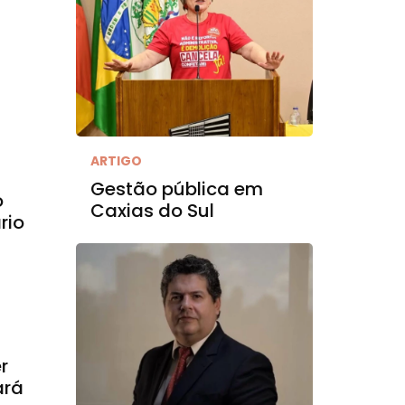
ARTIGO
Gestão pública em
o
Caxias do Sul
rio
r
ará