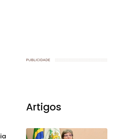
book
Artigos
ia