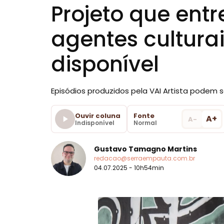
Projeto que entre
agentes cultura
disponível
Episódios produzidos pela VAI Artista podem 
Ouvir coluna
Fonte
A+
A-
Indisponível
Normal
Gustavo Tamagno Martins
redacao@serraempauta.com.br
04.07.2025 - 10h54min