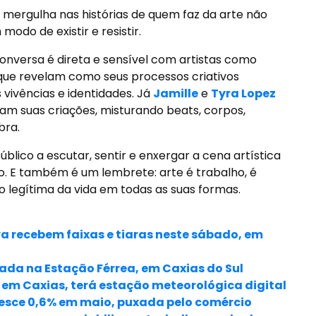
 mergulha nas histórias de quem faz da arte não
do de existir e resistir.
 conversa é direta e sensível com artistas como
 que revelam como seus processos criativos
vivências e identidades. Já
Jamille
e
Tyra Lopez
 suas criações, misturando beats, corpos,
bra.
úblico a escutar, sentir e enxergar a cena artística
o. E também é um lembrete: arte é trabalho, é
o legítima da vida em todas as suas formas.
a recebem faixas e tiaras neste sábado, em
lada na Estação Férrea, em Caxias do Sul
 em Caxias, terá estação meteorológica digital
resce 0,6% em maio, puxada pelo comércio