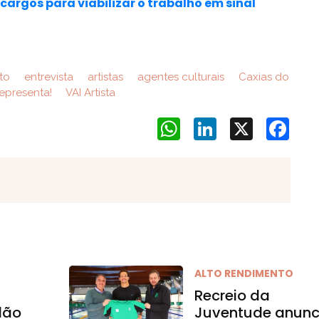
cargos para viabilizar o trabalho em sinal
to
entrevista
artistas
agentes culturais
Caxias do
epresenta!
VAI Artista
WhatsApp
LinkedIn
X
Face
ALTO RENDIMENTO
Recreio da
dão
Juventude anunc