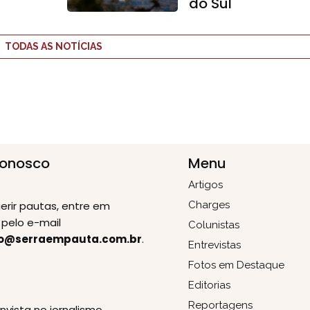
do Sul
TODAS AS NOTÍCIAS
Conosco
Menu
Artigos
erir pautas, entre em
Charges
pelo e-mail
Colunistas
o@serraempauta.com.br
.
Entrevistas
Fotos em Destaque
Editorias
E
Reportagens
invista no jornalismo