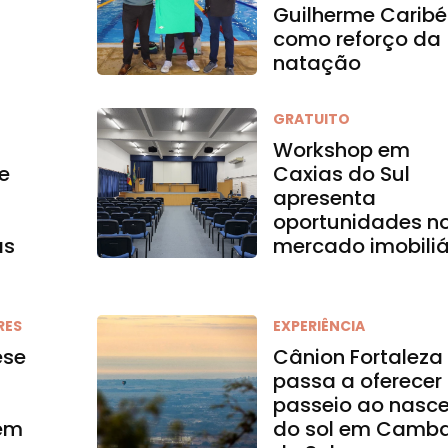
Guilherme Caribé
como reforço da
natação
GRATUITO
Workshop em
e
Caxias do Sul
apresenta
oportunidades n
as
mercado imobiliá
RES
EXPERIÊNCIA
ese
Cânion Fortaleza
passa a oferecer
passeio ao nasce
 em
do sol em Camb