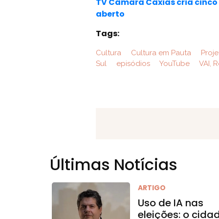
TV Câmara Caxias cria cinco 
aberto
Tags:
Cultura
Cultura em Pauta
Proje
Sul
episódios
YouTube
VAI, R
Últimas Notícias
ARTIGO
Uso de IA nas
eleições: o cida