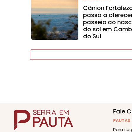
Cânion Fortalez
passa a oferece
passeio ao nasc
do sol em Camb
do Sul
Fale 
PAUTAS
Para sug