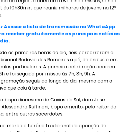
iosa da região, a abertura teve cinco missas, sendo
, às 10h30min, que reuniu milhares de jovens na 12ª
.
>> Acesse a lista de transmissão no WhataApp
ra receber gratuitamente as principais notícias
dia.
de as primeiras horas do dia, fiéis percorreram a
dicional Rodovia dos Romeiros a pé, de ônibus e em
culos particulares. A primeira celebração ocorreu
6h e foi seguida por missas às 7h, 8h, 9h. A
gramação seguiu ao longo do dia, mesmo com a
va que caiu à tarde.
lo bispo diocesano de Caxias do Sul, dom José
Alessandro Ruffinoni, bispo emérito, pelo reitor do
a, entre outros sacerdotes.
ue marca o horário tradicional da aparição de