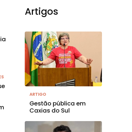
Artigos
ia
ES
se
ARTIGO
Gestão pública em
em
Caxias do Sul