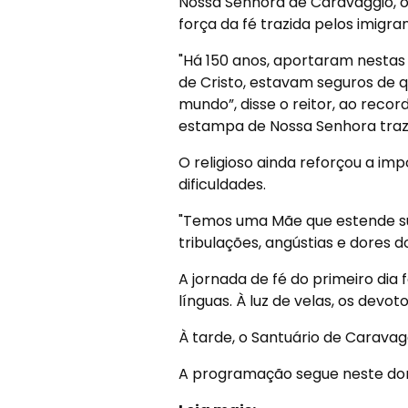
Nossa Senhora de Caravaggio, o
força da fé trazida pelos imigran
"Há 150 anos, aportaram nestas
de Cristo, estavam seguros de q
mundo”, disse o reitor, ao reco
estampa de Nossa Senhora trazi
O religioso ainda reforçou a im
dificuldades.
"Temos uma Mãe que estende su
tribulações, angústias e dores d
A jornada de fé do primeiro dia
línguas. À luz de velas, os dev
À tarde, o Santuário de Carava
A programação segue neste dom