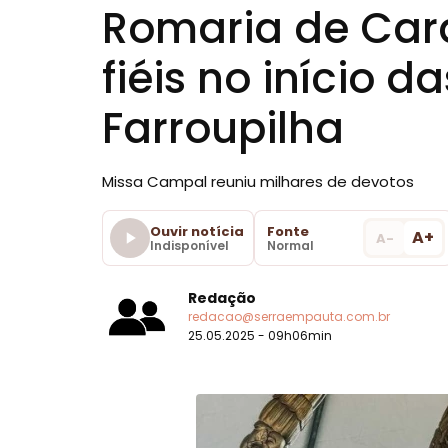
Romaria de Car
fiéis no início 
Farroupilha
Missa Campal reuniu milhares de devotos
Ouvir notícia
Fonte
A+
A-
Indisponível
Normal
Redação
redacao@serraempauta.com.br
25.05.2025 - 09h06min