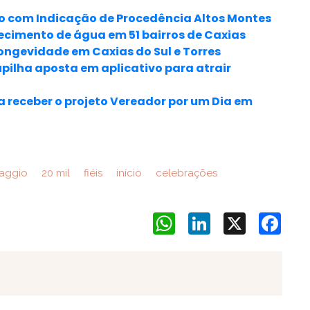
ulo com Indicação de Procedência Altos Montes
ecimento de água em 51 bairros de Caxias
ongevidade em Caxias do Sul e Torres
upilha aposta em aplicativo para atrair
a receber o projeto Vereador por um Dia em
aggio
20 mil
fiéis
início
celebrações
WhatsApp
LinkedIn
X
Face