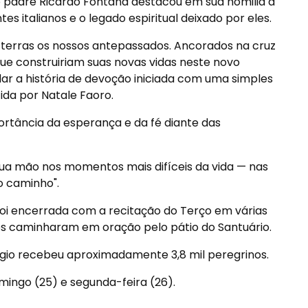
 padre Ricardo Fontana destacou em sua homilia a
tes italianos e o legado espiritual deixado por eles.
 terras os nossos antepassados. Ancorados na cruz
ue construiriam suas novas vidas neste novo
rdar a história de devoção iniciada com uma simples
da por Natale Faoro.
portância da esperança e da fé diante das
a mão nos momentos mais difíceis da vida — nas
o caminho".
 foi encerrada com a recitação do Terço em várias
otos caminharam em oração pelo pátio do Santuário.
ggio recebeu aproximadamente 3,8 mil peregrinos.
ingo (25) e segunda-feira (26).