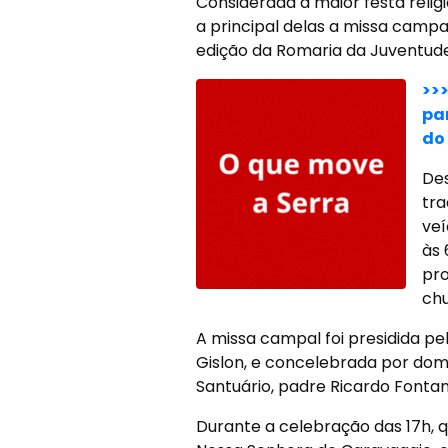
Considerada a maior festa relig
a principal delas a missa campal
edição da Romaria da Juventude
>>
pa
do 
Des
tra
veí
às 
pro
chu
A missa campal foi presidida pe
Gislon, e concelebrada por dom 
Santuário, padre Ricardo Fontan
Durante a celebração das 17h, q