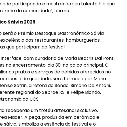
idade participando e mostrando seu talento é o que
róximo da comunidade”, afirma.
co Sálvia 2025
o será o Prêmio Destaque Gastronômico Sálvia
 excelência dos restaurantes, hamburguerias,
s que participam do festival.
 Interface, com curadoria de Maria Beatriz Dal Pont,
s no encerramento, dia 30, no palco principal. O
aliar os pratos e serviços de bebidas oferecidos no
écnicos e de qualidade, será formado por Maria
enise Sefrin, diretora do Senac; Simone De Antoni,
erente regional do Sebrae RS; e Felipe Biondo,
stronomia da UCS.
a receberão um troféu artesanal exclusivo,
rea Mader. A peça, produzida em cerâmica e
álvia, simboliza a essência do festival e o