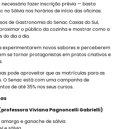
necessário fazer inscrição prévia — basta
o Sálvia nos horários de início das oficinas.
os de Gastronomia do Senac Caxias do Sul,
aproximar o público da cozinha e mostrar como a
 do dia a dia.
s a experimentarem novos sabores e perceberem
m se tornar protagonistas em pratos criativos e
.
as pode aproveitar que as matrículas para as
as. O Senac está com uma campanha de
tos de até 35% nos seus cursos.
nas
professora Viviana Pagnoncelli Gabrielli)
io amargo e ganache de sálvia
l e sálvia