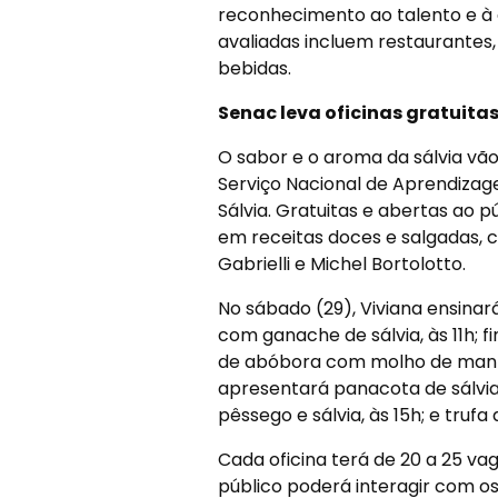
reconhecimento ao talento e à 
avaliadas incluem restaurantes,
bebidas.
Senac leva oficinas gratuita
O sabor e o aroma da sálvia vã
Serviço Nacional de Aprendizag
Sálvia. Gratuitas e abertas ao pú
em receitas doces e salgadas, c
Gabrielli e Michel Bortolotto.
No sábado (29), Viviana ensina
com ganache de sálvia, às 11h; f
de abóbora com molho de manteig
apresentará panacota de sálvia c
pêssego e sálvia, às 15h; e trufa
Cada oficina terá de 20 a 25 va
público poderá interagir com os