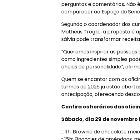
perguntas e comentários. Não é 
comparecer ao Espaço do Senac n
Segundo o coordenador dos curs
Matheus Troglio, a proposta é 
sálvia pode transformar receitas
“Queremos inspirar as pessoa
como ingredientes simples pode
cheios de personalidade”, afirma
Quem se encantar com as oficin
turmas de 2026 já estão abert
antecipação, oferecendo descon
Confira os horários das ofici
Sábado, dia 29 de novembro (
:: 11h: Brownie de chocolate me
:: 15h: Financier de amêndoas, me