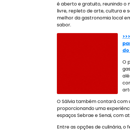
é aberto e gratuito, reunindo 
livre, repleto de arte, cultura e
melhor da gastronomia local em 
sabor.
>>
pa
do 
O p
gas
alé
com
art
O Sálvia também contará com um
proporcionando uma experiênci
espaços Sebrae e Senai, com ati
Entre as opções de culinária, o 