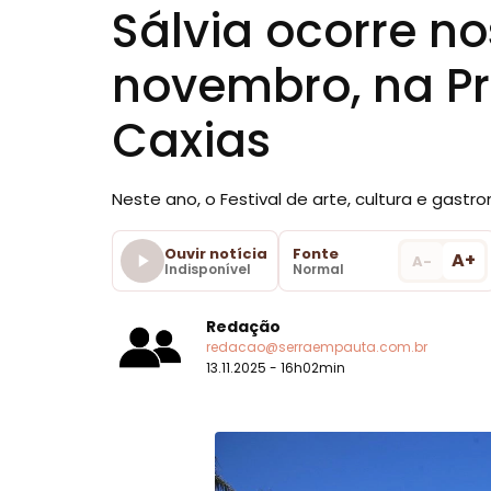
Sálvia ocorre no
novembro, na Pr
Caxias
Neste ano, o Festival de arte, cultura e gas
Ouvir notícia
Fonte
A+
A-
Indisponível
Normal
Redação
redacao@serraempauta.com.br
13.11.2025 - 16h02min