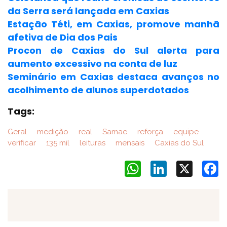
da Serra será lançada em Caxias
Estação Téti, em Caxias, promove manhã
afetiva de Dia dos Pais
Procon de Caxias do Sul alerta para
aumento excessivo na conta de luz
Seminário em Caxias destaca avanços no
acolhimento de alunos superdotados
Tags:
Geral
medição
real
Samae
reforça
equipe
verificar
135 mil
leituras
mensais
Caxias do Sul
WhatsApp
LinkedIn
X
F