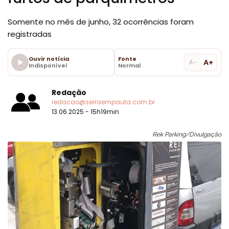
Somente no mês de junho, 32 ocorrências foram
registradas
Ouvir notícia
Fonte
A+
A-
Indisponível
Normal
Redação
redacao@serraempauta.com.br
13.06.2025 - 15h19min
Rek Parking/Divulgação