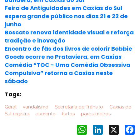
Feira de Antiguidades em Caxias do Sul
espera grande público nos dias 21 e 22 de
junho
Boscato renova identidade visual e reforça
tradição e inovação
Encontro de fãs dos livros de colorir Bobbie
Goods ocorre no Prataviera, em Caxias
Comédia “TOC - Uma Comédia Obsessiva
Compulsiva” retorna a Caxias neste
sábado
Tags:
Geral
vandalismo
Secretaria de Trânsito
Caxias do
Sul registra
aumento
furtos
parquímetros
WhatsApp
LinkedIn
X
F