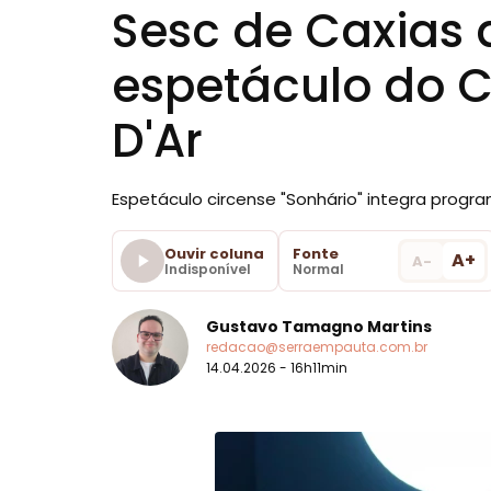
Sesc de Caxias 
espetáculo do C
D'Ar
Espetáculo circense "Sonhário" integra progr
Ouvir coluna
Fonte
A+
A-
Indisponível
Normal
Gustavo Tamagno Martins
redacao@serraempauta.com.br
14.04.2026 - 16h11min