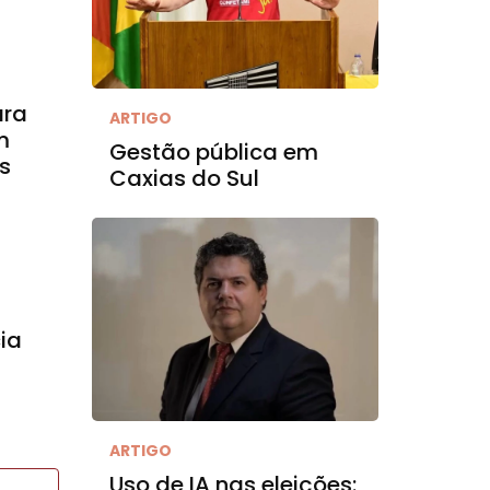
ara
ARTIGO
m
Gestão pública em
s
Caxias do Sul
ia
ARTIGO
Uso de IA nas eleições: