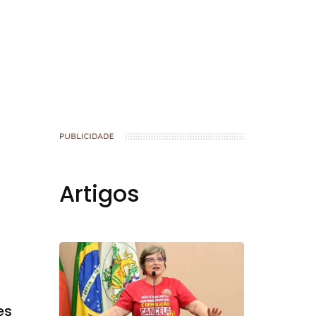
book
Artigos
es