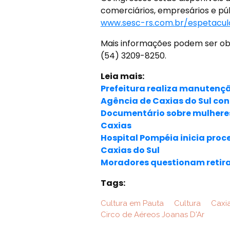
comerciários, empresários e púb
www.sesc-rs.com.br/espetaculo
Mais informações podem ser obti
(54) 3209-8250.
Leia mais:
Prefeitura realiza manutençã
Agência de Caxias do Sul co
Documentário sobre mulheres
Caxias
Hospital Pompéia inicia proc
Caxias do Sul
Moradores questionam retira
Tags:
Cultura em Pauta
Cultura
Caxia
Circo de Aéreos Joanas D'Ar