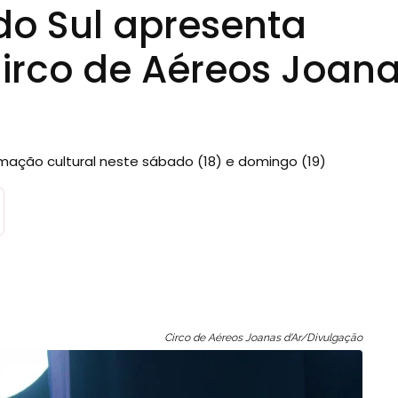
do Sul apresenta
irco de Aéreos Joan
amação cultural neste sábado (18) e domingo (19)
Circo de Aéreos Joanas d'Ar/Divulgação