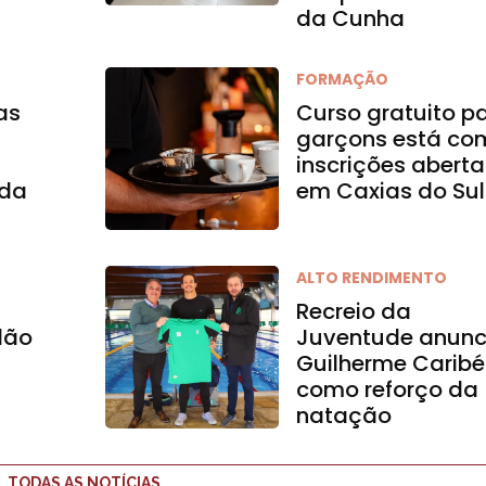
da Cunha
FORMAÇÃO
as
Curso gratuito p
garçons está co
inscrições aberta
 da
em Caxias do Sul
ALTO RENDIMENTO
Recreio da
dão
Juventude anunc
Guilherme Caribé
como reforço da
natação
TODAS AS NOTÍCIAS