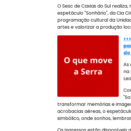
O Sesc de Caxias do Sul realiza,
espetáculo "Sonhário", da Cia Ci
programação cultural da Unidad
artes e valorizar a produção loc
>>
pa
do 
As 
na 
Leo
Com
"So
transformar memórias e imagen
acrobacias aéreas, o espetácul
simbólico, onde sonhos, lembr
Os ingressos estão disponíveis 