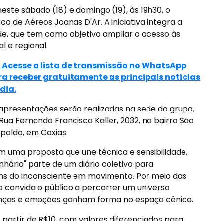
 neste sábado (18) e domingo (19), às 19h30, o
rco de Aéreos Joanas D'Ar. A iniciativa integra a
e, que tem como objetivo ampliar o acesso às
al e regional.
> Acesse a lista de transmissão no WhatsApp
ra receber gratuitamente as principais notícias
dia.
apresentações serão realizadas na sede do grupo,
Rua Fernando Francisco Kaller, 2032, no bairro São
poldo, em Caxias.
 uma proposta que une técnica e sensibilidade,
nhário" parte de um diário coletivo para
s do inconsciente em movimento. Por meio das
o convida o público a percorrer um universo
anças e emoções ganham forma no espaço cênico.
a partir de R$10, com valores diferenciados para