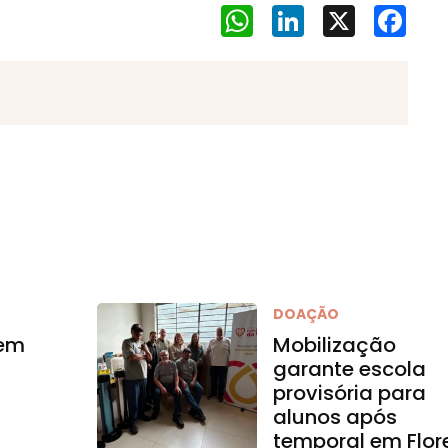
WhatsApp
LinkedIn
X
Face
DOAÇÃO
 em
Mobilização
garante escola
provisória para
alunos após
temporal em Flor