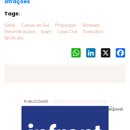
atrações
Tags:
Geral
Caxias do Sul
Propostas
Sindiserv
Reivindicações
Ipam
Casa Civil
Executivo
Sindicato
WhatsApp
LinkedIn
X
F