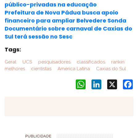
público-privadas na educação
Prefeitura de Nova Pádua busca apoio
financeiro para ampliar Belvedere Sonda
Documentário sobre carnaval de Caxias do
Sul terá sessão no Sesc
Tags:
Geral
UCS
pesquisadores
classificados
rankin
melhores
cientistas
América Latina
Caxias do Sul
WhatsApp
LinkedIn
X
F