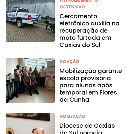
PATRULHAMENTO
OSTENSIVO
Cercamento
eletrônico auxilia na
recuperação de
moto furtada em
Caxias do Sul
DOAÇÃO
Mobilização garante
escola provisória
para alunos após
temporal em Flores
da Cunha
NOMEAÇÃO
Diocese de Caxias
do Sul nomeia