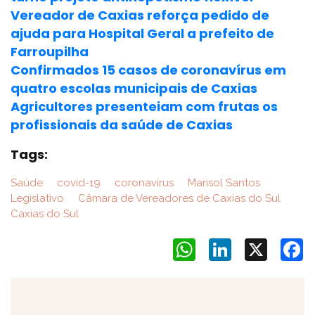
Vereador de Caxias reforça pedido de
ajuda para Hospital Geral a prefeito de
Farroupilha
Confirmados 15 casos de coronavírus em
quatro escolas municipais de Caxias
Agricultores presenteiam com frutas os
profissionais da saúde de Caxias
Tags:
Saúde
covid-19
coronavírus
Marisol Santos
Legislativo
Câmara de Vereadores de Caxias do Sul
Caxias do Sul
WhatsApp
LinkedIn
X
F