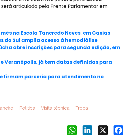
va será articulada pela Frente Parlamentar em
mês na Escola Tancredo Neves, em Caxias
s do Sul amplia acesso à hemodiálise
úcha abre inscrições para segunda edição, em
 Veranópolis, já tem datas definidas para
de firmam parceria para atendimento no
aneiro
Política
Visita técnica
Troca
WhatsApp
LinkedIn
X
Face