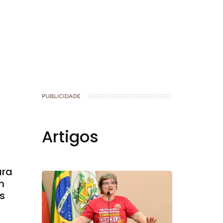
Artigos
ara
m
s