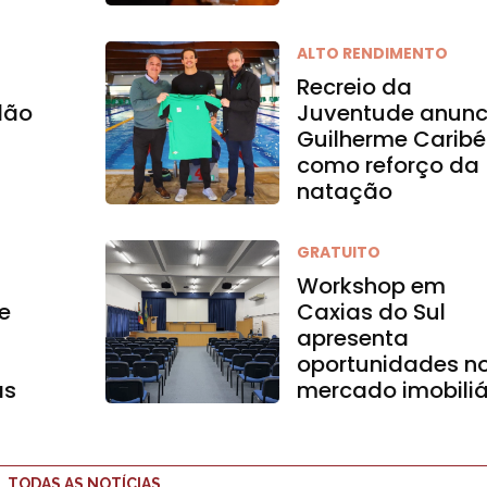
ALTO RENDIMENTO
Recreio da
dão
Juventude anunc
Guilherme Caribé
como reforço da
natação
GRATUITO
Workshop em
e
Caxias do Sul
apresenta
oportunidades n
as
mercado imobiliá
TODAS AS NOTÍCIAS