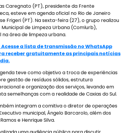
cas Caregnato (PT), presidente da Frente
a, esteve em agenda oficial no Rio de Janeiro
rigeri (PT). Na sexta-feira (27), o grupo realizou
 Municipal de Limpeza Urbana (Comlurb),
l na área de limpeza urbana.
> Acesse a lista de transmissão no WhatsApp
ra receber gratuitamente as principais notícias
dia.
genda teve como objetivo a troca de experiências
re gestão de resíduos sólidos, estrutura
racional e organização dos serviços, levando em
ta semelhanças com a realidade de Caxias do Sul.
bém integram a comitiva o diretor de operações
xecutivo municipal, Ângelo Barcarolo, além dos
 Ramos e Henrique Silva.
lizada uma audiência pública para discutir