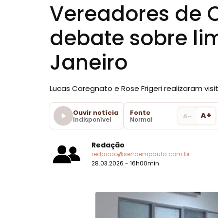
Vereadores de C
debate sobre li
Janeiro
Lucas Caregnato e Rose Frigeri realizaram vi
Ouvir notícia
Fonte
A+
A-
Indisponível
Normal
Redação
redacao@serraempauta.com.br
28.03.2026 - 16h00min