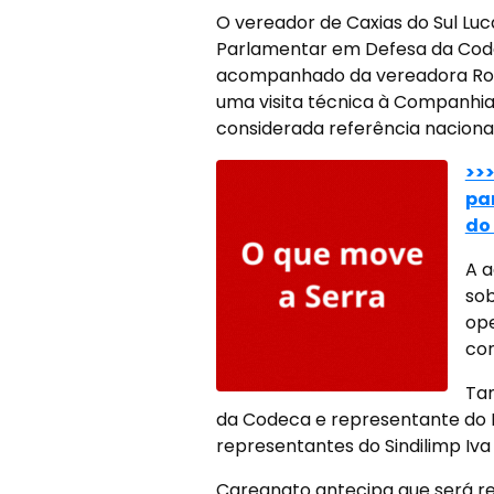
O vereador de Caxias do Sul Lu
Parlamentar em Defesa da Codec
acompanhado da vereadora Rose F
uma visita técnica à Companhia
considerada referência naciona
>>
pa
do 
A a
sob
ope
con
Tam
da Codeca e representante do E
representantes do Sindilimp Iva
Caregnato antecipa que será rea