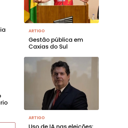
ia
ARTIGO
Gestão pública em
Caxias do Sul
o
rio
ARTIGO
Uso de IA nas eleições: