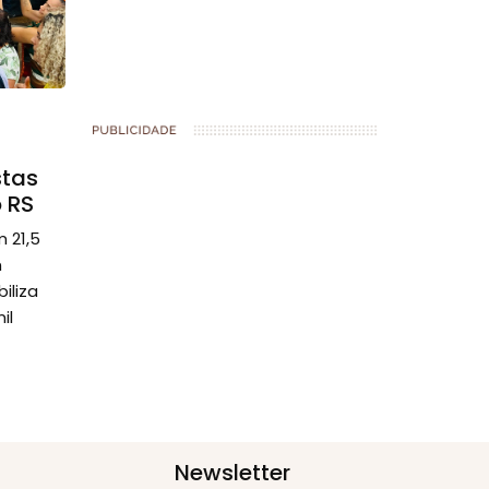
stas
 RS
m 21,5
m
iliza
il
Newsletter