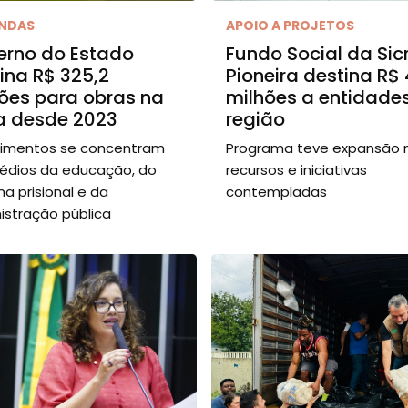
NDAS
APOIO A PROJETOS
erno do Estado
Fundo Social da Sic
ina R$ 325,2
Pioneira destina R$ 
ões para obras na
milhões a entidade
a desde 2023
região
timentos se concentram
Programa teve expansão 
édios da educação, do
recursos e iniciativas
ma prisional e da
contempladas
istração pública