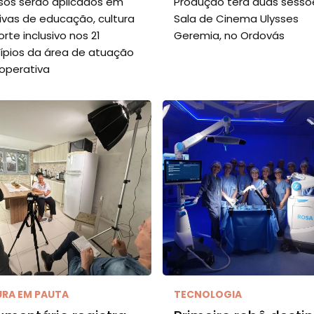
sos serão aplicados em
Produção terá duas sessõ
tivas de educação, cultura
Sala de Cinema Ulysses
rte inclusivo nos 21
Geremia, no Ordovás
ípios da área de atuação
operativa
URA EM PAUTA
TECNOLOGIA