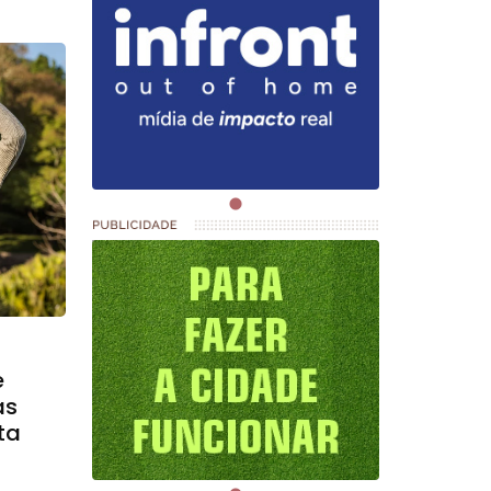
e
as
ta