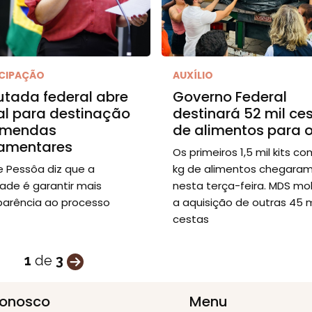
ICIPAÇÃO
AUXÍLIO
tada federal abre
Governo Federal
al para destinação
destinará 52 mil ce
emendas
de alimentos para o
lamentares
Os primeiros 1,5 mil kits co
e Pessôa diz que a
kg de alimentos chegara
dade é garantir mais
nesta terça-feira. MDS mob
parência ao processo
a aquisição de outras 45 m
cestas
1
de
3
Conosco
Menu