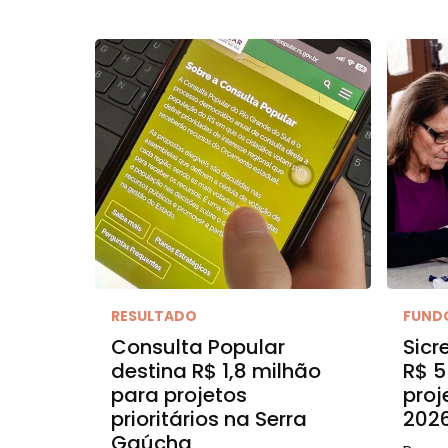
RESULTADO
FUND
Consulta Popular
Sicr
destina R$ 1,8 milhão
R$ 5
para projetos
proj
prioritários na Serra
202
Gaúcha