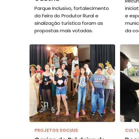
Recur
Parque Inclusivo, fortalecimento
inicia
da Feira do Produtor Rural e
e espo
sinalização turística foram as
munic
propostas mais votadas.
da co
PROJETOS SOCIAIS
CULT