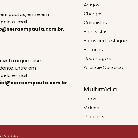
Artigos
erir pautas, entre em
Charges
pelo e-mail
Colunistas
o@serraempauta.com.br
.
Entrevistas
Fotos em Destaque
Editorias
E
Reportagens
invista no jornalismo
dente. Entre em
Anuncie Conosco
pelo e-mail
ial@serraempauta.com.br
.
Multimídia
Fotos
Vídeos
Podcasts
servados.