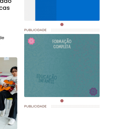
nado
icas
de
o