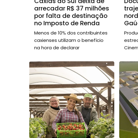
Caxias do Sul deixa de
Docu
arrecadar R$ 37 milhões
traj
por falta de destinação
nord
no Imposto de Renda
Gaú
Menos de 10% dos contribuintes
Produ
caxienses utilizam o benefício
estre
na hora de declarar
Cinem