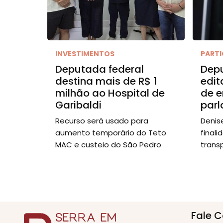
INVESTIMENTOS
PART
Deputada federal
Depu
destina mais de R$ 1
edit
milhão ao Hospital de
de 
Garibaldi
par
Recurso será usado para
Denis
aumento temporário do Teto
finali
MAC e custeio do São Pedro
trans
Fale 