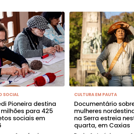
O SOCIAL
CULTURA EM PAUTA
edi Pioneira destina
Documentário sobr
 milhões para 425
mulheres nordestin
etos sociais em
na Serra estreia nes
6
quarta, em Caxias