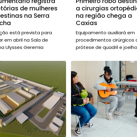
mentário registra
Primeiro robô desti
etórias de mulheres
a cirurgias ortopéd
estinas na Serra
na região chega a
cha
Caxias
ção está prevista para
Equipamento auxiliará em
ar em abril na Sala de
procedimentos cirúrgicos 
a Ulysses Geremia
prótese de quadril e joelh