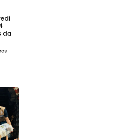
redi
4
s da
nos