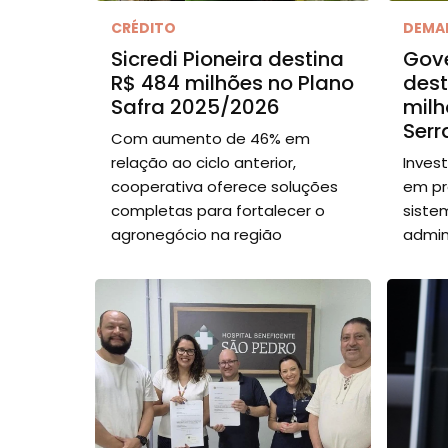
CRÉDITO
DEMA
Sicredi Pioneira destina
Gov
R$ 484 milhões no Plano
dest
Safra 2025/2026
milh
Serr
Com aumento de 46% em
relação ao ciclo anterior,
Inves
cooperativa oferece soluções
em pr
completas para fortalecer o
siste
agronegócio na região
admin