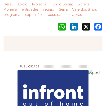
Geral
Apoio
Projetos
Fundo Social
Sicredi
Pioneira
entidades
região
Serra
Vale dos Sinos
programa
expansão
recursos
iniciativas
WhatsApp
LinkedIn
X
F