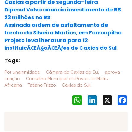
Caxias a partir de segunda-feira
Dipesul Volvo anuncia investimento de R$
23 milhões no RS
Assinada ordem de asfaltamento de
trecho da Silveira Martins, em Farroupilha
Projeto leva literatura para 12
instituicÃŒÂ§oÃŒÂƒes de Caxias do Sul
Tags:
Por unanimidade
Câmara de Caxias do Sul
aprova
criação
Conselho Municipal de Povos de Matriz
Africana
Tatiane Frizzo
Caxias do Sul
WhatsApp
LinkedIn
X
F