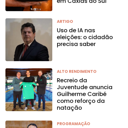
em Caxias do Sul
ARTIGO
Uso de IA nas
eleições: o cidadão
precisa saber
ALTO RENDIMENTO
Recreio da
Juventude anuncia
Guilherme Caribé
como reforço da
natação
PROGRAMAÇÃO