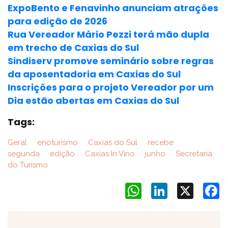
ExpoBento e Fenavinho anunciam atrações
para edição de 2026
Rua Vereador Mário Pezzi terá mão dupla
em trecho de Caxias do Sul
Sindiserv promove seminário sobre regras
da aposentadoria em Caxias do Sul
Inscrições para o projeto Vereador por um
Dia estão abertas em Caxias do Sul
Tags:
Geral
enoturismo
Caxias do Sul
recebe
segunda
edição
Caxias In Vino
junho
Secretaria
do Turismo
WhatsApp
LinkedIn
X
F