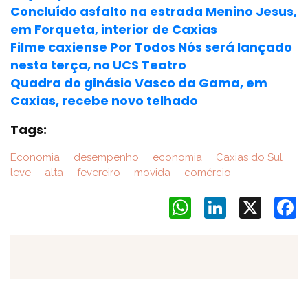
Concluído asfalto na estrada Menino Jesus,
em Forqueta, interior de Caxias
Filme caxiense Por Todos Nós será lançado
nesta terça, no UCS Teatro
Quadra do ginásio Vasco da Gama, em
Caxias, recebe novo telhado
Tags:
Economia
desempenho
economia
Caxias do Sul
leve
alta
fevereiro
movida
comércio
WhatsApp
LinkedIn
X
F