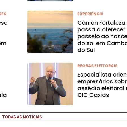
RES
EXPERIÊNCIA
ese
Cânion Fortaleza
passa a oferecer
passeio ao nasce
 em
do sol em Camb
do Sul
REGRAS ELEITORAIS
Especialista orie
empresários sob
assédio eleitoral
ula
CIC Caxias
TODAS AS NOTÍCIAS