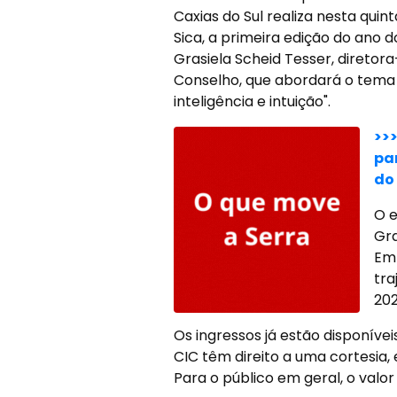
Caxias do Sul realiza nesta quin
Sica, a primeira edição do ano
Grasiela Scheid Tesser, diretor
Conselho, que abordará o tema
inteligência e intuição".
>>
pa
do
O 
Gra
Em
tra
202
Os ingressos já estão disponívei
CIC têm direito a uma cortesia, 
Para o público em geral, o valor