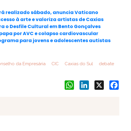
erá realizado sábado, anuncia Vaticano
sso à arte e valoriza artistas de Caxias
ra o Desfile Cultural em Bento Gonçalves
papa por AVC e colapso cardiovascular
ograma para jovens e adolescentes autistas
nselho da Empresária
CIC
Caxias do Sul
debate
WhatsApp
LinkedIn
X
Face