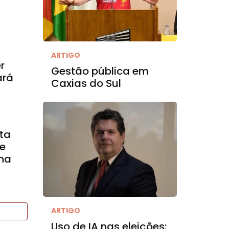
ARTIGO
r
Gestão pública em
ará
Caxias do Sul
nta
re
 na
ARTIGO
Uso de IA nas eleições: