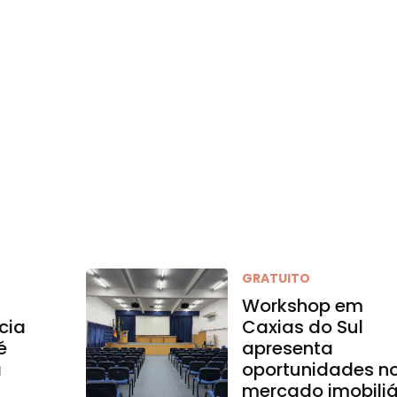
GRATUITO
Workshop em
cia
Caxias do Sul
é
apresenta
a
oportunidades n
mercado imobiliá