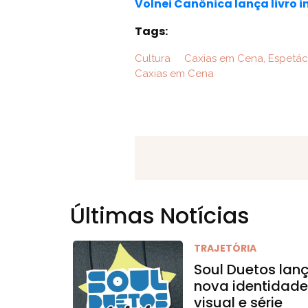
Volnei Canônica lança livro 
Tags:
Cultura
Caxias em Cena, Espetác
Caxias em Cena
Últimas Notícias
TRAJETÓRIA
Soul Duetos lan
nova identidad
visual e série