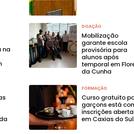
DOAÇÃO
Mobilização
garante escola
a na
provisória para
alunos após
m
temporal em Flor
da Cunha
FORMAÇÃO
as
Curso gratuito p
garçons está co
inscrições aberta
 da
em Caxias do Sul