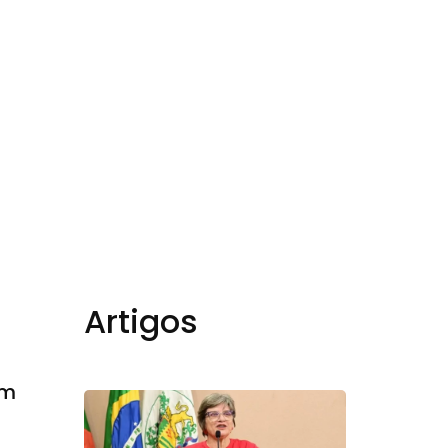
book
Artigos
em