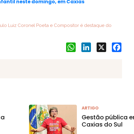
infantil neste domingo, em Caxias
ulo Luiz Coronel Poeta e Compositor é destaque do
WhatsApp
LinkedIn
X
Face
ARTIGO
ça
Gestão pública 
e
Caxias do Sul