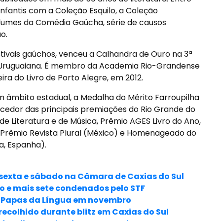
os infantis com a Coleção Esquilo, a Coleção
 volumes da Comédia Gaúcha, série de causos
o.
ivais gaúchos, venceu a Calhandra de Ouro na 3ª
e Uruguaiana. É membro da Academia Rio-Grandense
ira do Livro de Porto Alegre, em 2012.
m âmbito estadual, a Medalha do Mérito Farroupilha
ncedor das principais premiações do Rio Grande do
de Literatura e de Música, Prêmio AGES Livro do Ano,
o Prêmio Revista Plural (México) e Homenageado do
a, Espanha).
sexta e sábado na Câmara de Caxias do Sul
o e mais sete condenados pelo STF
o Papas da Língua em novembro
colhido durante blitz em Caxias do Sul