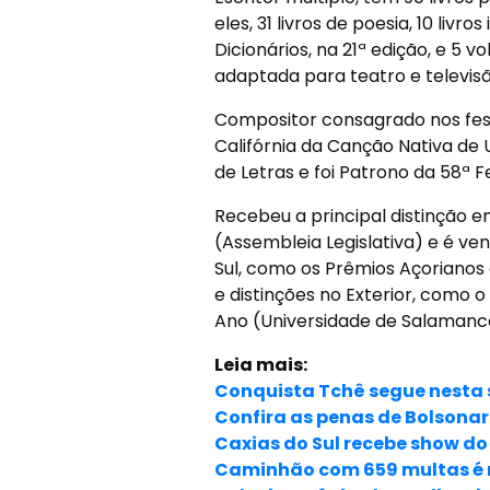
eles, 31 livros de poesia, 10 livr
Dicionários, na 21ª edição, e 5
adaptada para teatro e televisã
Compositor consagrado nos fest
Califórnia da Canção Nativa d
de Letras e foi Patrono da 58ª Fe
Recebeu a principal distinção e
(Assembleia Legislativa) e é ve
Sul, como os Prêmios Açorianos 
e distinções no Exterior, como 
Ano (Universidade de Salamanc
Leia mais:
Conquista Tchê segue nesta 
Confira as penas de Bolsonar
Caxias do Sul recebe show d
Caminhão com 659 multas é re