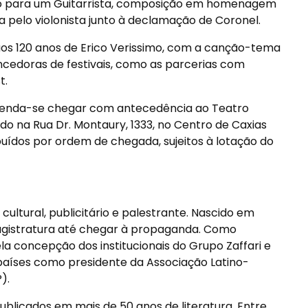
eio para um Guitarrista, composição em homenagem
a pelo violonista junto à declamação de Coronel.
os 120 anos de Erico Verissimo, com a canção-tema
cedoras de festivais, como as parcerias com
t.
enda-se chegar com antecedência ao Teatro
ado na Rua Dr. Montaury, 1333, no Centro de Caxias
ibuídos por ordem de chegada, sujeitos à lotação do
 cultural, publicitário e palestrante. Nascido em
agistratura até chegar à propaganda. Como
pela concepção dos institucionais do Grupo Zaffari e
 países como presidente da Associação Latino-
).
 publicados em mais de 50 anos de literatura. Entre