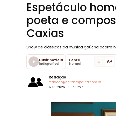
Espetáculo hom
poeta e composi
Caxias
Show de clássicos da música gaúcha ocorre n
Ouvir notícia
Fonte
A+
A-
Indisponível
Normal
Redação
redacao@serraempauta.com.br
12.09.2025 - 09h31min