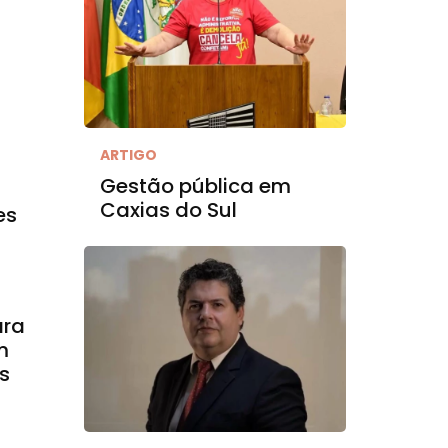
ARTIGO
Gestão pública em
Caxias do Sul
es
ara
m
s