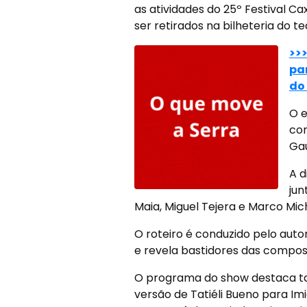
as atividades do 25º Festival C
ser retirados na bilheteria do 
>>
pa
do 
O e
con
Gau
A d
jun
Maia, Miguel Tejera e Marco Mic
O roteiro é conduzido pelo auto
e revela bastidores das compos
O programa do show destaca t
versão de Tatiéli Bueno para Imi