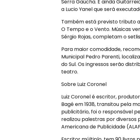
Serra Gaúcha. E ainda Guitarr
a Lucio Yanel que será executad
Também está previsto tributo a
O Tempo e o Vento. Músicas ven
Sérgio Rojas, completam o setlis
Para maior comodidade, recom
Municipal Pedro Parenti, localiz
do Sul. Os ingressos serão distr
teatro.
Sobre Luiz Coronel
Luiz Coronel é escritor, produtor
Bagé em 1938, transitou pela m
publicitário, foi o responsável 
realizou palestras por diversos
Americana de Publicidade (ALAP
Escritor múltiplo, tem 90 livros