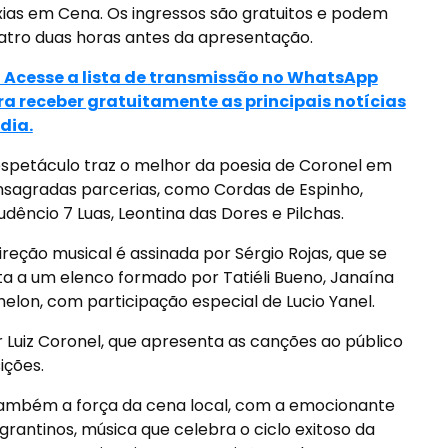
axias em Cena. Os ingressos são gratuitos e podem
teatro duas horas antes da apresentação.
> Acesse a lista de transmissão no WhatsApp
ra receber gratuitamente as principais notícias
dia.
spetáculo traz o melhor da poesia de Coronel em
sagradas parcerias, como Cordas de Espinho,
dêncio 7 Luas, Leontina das Dores e Pilchas.
ireção musical é assinada por Sérgio Rojas, que se
ta a um elenco formado por Tatiéli Bueno, Janaína
helon, com participação especial de Lucio Yanel.
r Luiz Coronel, que apresenta as canções ao público
ições.
ambém a força da cena local, com a emocionante
grantinos, música que celebra o ciclo exitoso da