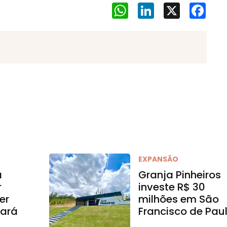
WhatsApp
LinkedIn
X
Face
EXPANSÃO
a
Granja Pinheiros
r
investe R$ 30
er
milhões em São
ará
Francisco de Pau