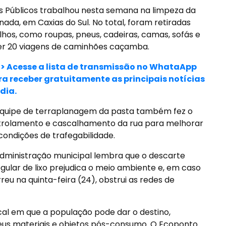
os Públicos trabalhou nesta semana na limpeza da
anada, em Caxias do Sul. No total, foram retiradas
hos, como roupas, pneus, cadeiras, camas, sofás e
azer 20 viagens de caminhões caçamba.
>> Acesse a lista de transmissão no WhataApp
ra receber gratuitamente as principais notícias
dia.
quipe de terraplanagem da pasta também fez o
trolamento e cascalhamento da rua para melhorar
condições de trafegabilidade.
dministração municipal lembra que o descarte
egular de lixo prejudica o meio ambiente e, em caso
eu na quinta-feira (24), obstrui as redes de
cal em que a população pode dar o destino,
eus materiais e objetos pós-consumo. O Ecoponto