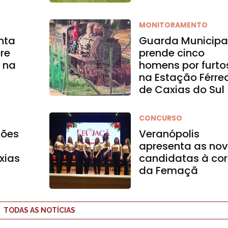
MONITORAMENTO
enta
Guarda Municipa
re
prende cinco
l na
homens por furto
na Estação Férre
de Caxias do Sul
CONCURSO
ções
Veranópolis
apresenta as no
xias
candidatas à cor
da Femaçã
TODAS AS NOTÍCIAS