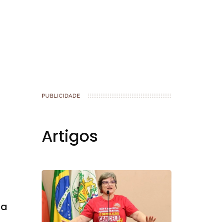
book
Artigos
la