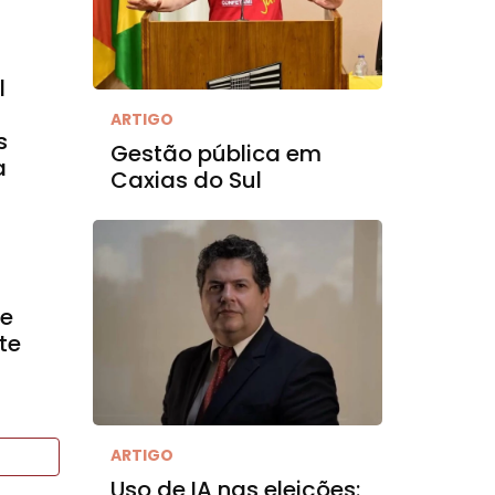
l
ARTIGO
s
Gestão pública em
a
Caxias do Sul
ve
te
ARTIGO
Uso de IA nas eleições: