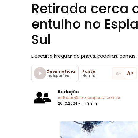
Retirada cerca 
entulho no Espl
Sul
Descarte irregular de pneus, cadeiras, camas,
Ouvir notícia
Fonte
A+
A-
Indisponível
Normal
Redação
redacao@serraempauta.com.br
26.10.2024 - 11h13min