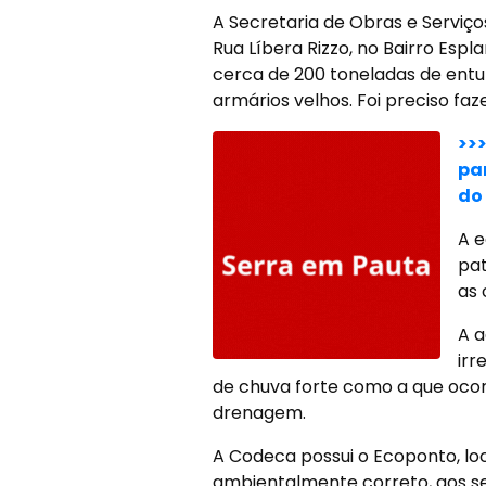
A Secretaria de Obras e Serviç
Rua Líbera Rizzo, no Bairro Espl
cerca de 200 toneladas de entul
armários velhos. Foi preciso f
>>
pa
do 
A e
pa
as 
A a
irr
de chuva forte como a que ocorr
drenagem.
A Codeca possui o Ecoponto, lo
ambientalmente correto, aos s