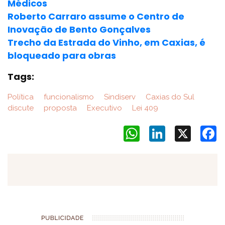
Médicos
Roberto Carraro assume o Centro de
Inovação de Bento Gonçalves
Trecho da Estrada do Vinho, em Caxias, é
bloqueado para obras
Tags:
Política
funcionalismo
Sindiserv
Caxias do Sul
discute
proposta
Executivo
Lei 409
WhatsApp
LinkedIn
X
F