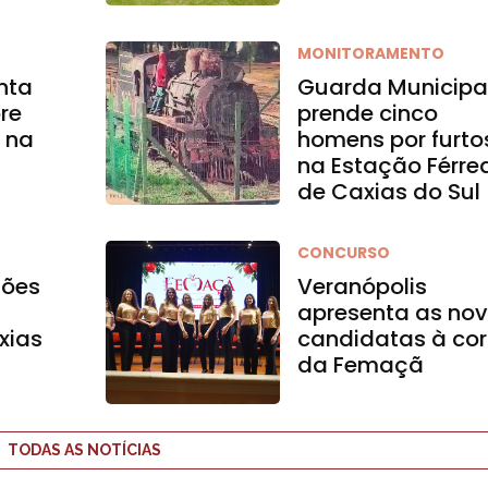
MONITORAMENTO
enta
Guarda Municipa
re
prende cinco
l na
homens por furto
na Estação Férre
de Caxias do Sul
CONCURSO
ções
Veranópolis
apresenta as no
xias
candidatas à cor
da Femaçã
TODAS AS NOTÍCIAS