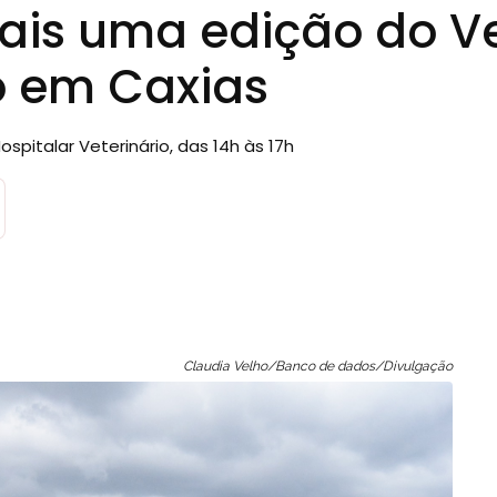
is uma edição do V
 em Caxias
spitalar Veterinário, das 14h às 17h
Claudia Velho/Banco de dados/Divulgação