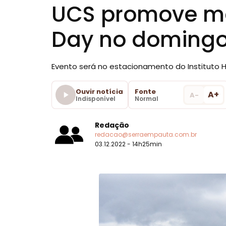
UCS promove ma
Day no domingo
Evento será no estacionamento do Instituto Ho
Ouvir notícia
Fonte
A+
A-
Indisponível
Normal
Redação
redacao@serraempauta.com.br
03.12.2022 - 14h25min