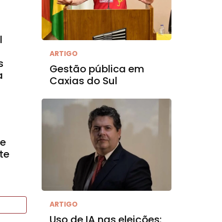
l
ARTIGO
s
Gestão pública em
a
Caxias do Sul
ve
te
ARTIGO
Uso de IA nas eleições: