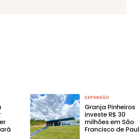
EXPANSÃO
a
Granja Pinheiros
r
investe R$ 30
er
milhões em São
ará
Francisco de Pau