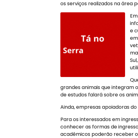
os serviços realizados na área p
Em
inf
e c
em 
vet
mai
Sul
uti
Qu
grandes animais que integram o 
de estudos falará sobre os anima
Ainda, empresas apoiadoras do
Para os interessados em ingre
conhecer as formas de ingresso 
acadêmicos poderão receber ori