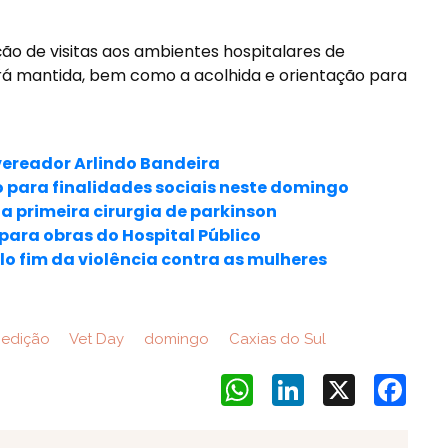
o de visitas aos ambientes hospitalares de
rá mantida, bem como a acolhida e orientação para
-vereador Arlindo Bandeira
o para finalidades sociais neste domingo
za primeira cirurgia de parkinson
para obras do Hospital Público
o fim da violência contra as mulheres
edição
Vet Day
domingo
Caxias do Sul
WhatsApp
LinkedIn
X
Face