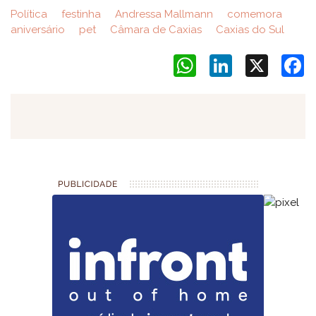
Política
festinha
Andressa Mallmann
comemora
aniversário
pet
Câmara de Caxias
Caxias do Sul
WhatsApp
LinkedIn
X
F