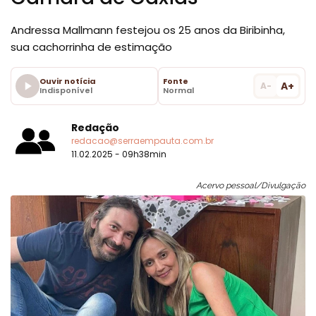
Andressa Mallmann festejou os 25 anos da Biribinha,
sua cachorrinha de estimação
Ouvir notícia
Fonte
A+
A-
Indisponível
Normal
Redação
redacao@serraempauta.com.br
11.02.2025 - 09h38min
Acervo pessoal/Divulgação