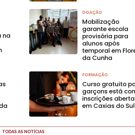
DOAÇÃO
Mobilização
garante escola
a na
provisória para
alunos após
m
temporal em Flor
da Cunha
FORMAÇÃO
as
Curso gratuito p
garçons está co
inscrições aberta
 da
em Caxias do Sul
TODAS AS NOTÍCIAS