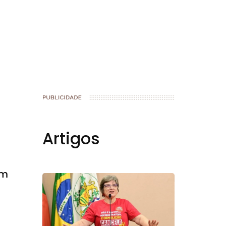
book
Artigos
em