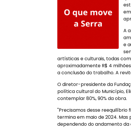
est
em 
apr
A a
amb
e a
sen
artísticas e culturais, todas c
aproximadamente R$ 4 milhões, 
a conclusão do trabalho. A revi
O diretor-presidente da Fundaçã
política cultural do Município, E
contemplar 80%, 90% da obra.
"Precisamos desse reequilíbrio 
termina em maio de 2024. Mas 
dependendo do andamento da at