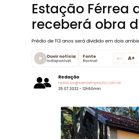
Estação Férrea 
receberá obra d
Prédio de 113 anos será dividido em dois ambi
Ouvir notícia
Fonte
A+
A-
Indisponível
Normal
Redação
redacao@serraempauta.com.br
25.07.2022 - 12h50min