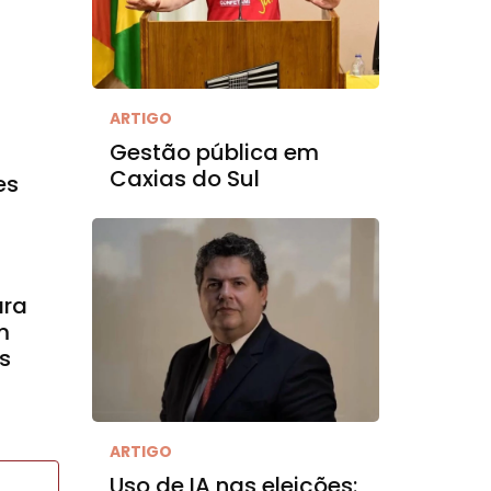
ARTIGO
Gestão pública em
Caxias do Sul
es
ara
m
s
ARTIGO
Uso de IA nas eleições: