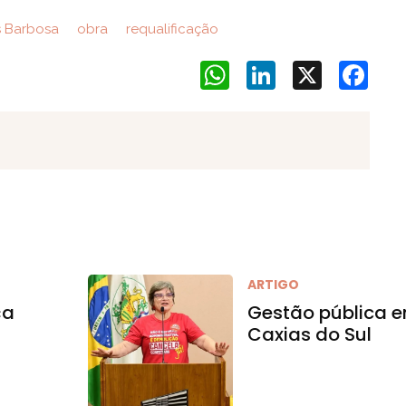
 Barbosa
obra
requalificação
WhatsApp
LinkedIn
X
Face
ARTIGO
ça
Gestão pública 
e
Caxias do Sul