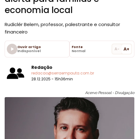
economia local
Rudiclér Belem, professor, palestrante e consultor
financeiro
Ouvir artigo
Fonte
A+
A-
Indisponível
Normal
Redação
redacao@serraempauta.com.br
28.12.2025 - 15h36min
Acervo Pessoal - Divulgação