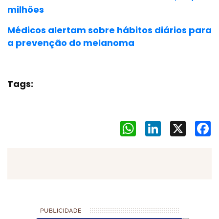
milhões
Médicos alertam sobre hábitos diários para
a prevenção do melanoma
Tags:
WhatsApp
LinkedIn
X
F